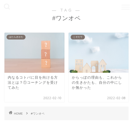
― TAG ―
#ワンオペ
はたらきかた
こそだて
内なるコトバに目を向ける方
からっぽの理由も、これから
法とは？①コーチングを受け
の生きかたも、自分の中にし
てみた
か無かった
2022-02-10
2022-02-08
HOME
#ワンオペ