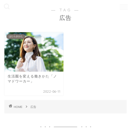
― TAG ―
広告
はたらきかた
生活圏を変える働きかた「ノ
マドワーカー」
2022-06-11
HOME
広告