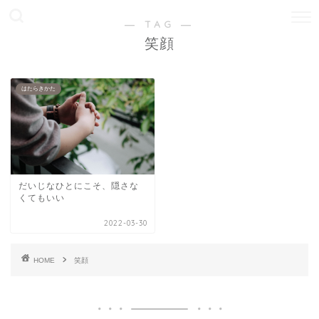
― TAG ―
笑顔
はたらきかた
だいじなひとにこそ、隠さな
くてもいい
2022-03-30
HOME
笑顔