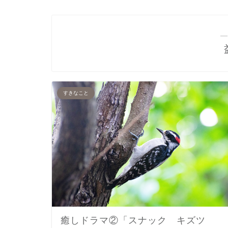
―
すきなこと
癒しドラマ②「スナック キズツ