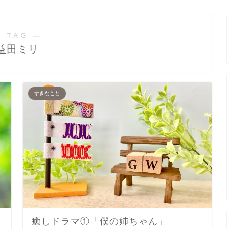
 TAG ―
益田ミリ
すきなこと
癒しドラマ①「僕の姉ちゃん」