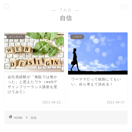
― TAG ―
自信
はたらきかた
こそだて
会社員経験が「無駄では無か
ワーママだって統制してもい
った」と思えたワケ（webデ
い。自ら考えて決める！
ザインフリーランス講座を受
けてみて）
2022-04-22
2022-04-21
HOME
自信