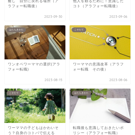
癒し 自分に戻れる場所（ア
他人を頼るために！意識した
ラフォー転職後）
コト（アラフォー転職後）
2023-09-30
2023-09-06
はたらきかた
こそだて
ワンオペワーママの選択(アラ
ワーママの意識改革（アラフ
フォー転職)
ォー転職 その後）
2023-08-15
2023-08-06
こそだて
はたらきかた
ワーママの子どもはかわいそ
転職後も意識しておきたいポ
う？自身のコトバで伝える
リシー（アラフォー転職）