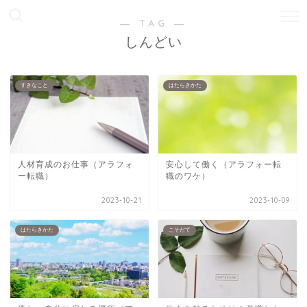
― TAG ―
しんどい
すきなこと
はたらきかた
人材育成のお仕事（アラフォ
安心して働く（アラフォー転
ー転職）
職のワケ）
2023-10-21
2023-10-09
はたらきかた
こそだて