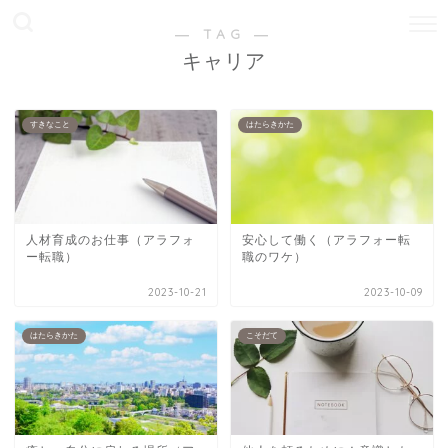
― TAG ―
キャリア
すきなこと
はたらきかた
人材育成のお仕事（アラフォ
安心して働く（アラフォー転
ー転職）
職のワケ）
2023-10-21
2023-10-09
はたらきかた
こそだて