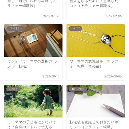
癒し 自分に戻れる場所（ア
他人を頼るために！意識した
ラフォー転職後）
コト（アラフォー転職後）
2023-09-30
2023-09-06
はたらきかた
こそだて
ワンオペワーママの選択(アラ
ワーママの意識改革（アラフ
フォー転職)
ォー転職 その後）
2023-08-15
2023-08-06
こそだて
はたらきかた
ワーママの子どもはかわいそ
転職後も意識しておきたいポ
う？自身のコトバで伝える
リシー（アラフォー転職）