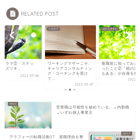
RELATED POST
なこと
こそだて
はたらきかた
復職前に知っておき
しドラマ②「スナッ
ワーキングマザーこそ、
ったこと②「他の選
 キズツキ」
キャリアコンサルティン
もある」が自身を救
グ・コーチングを受け
2022-05-06
て...
2022-0
2022-03-07
営業職は可能性を秘めている。→内勤職
→いずれ個人事業主
アラフォーの転職活動17 退職理由を整