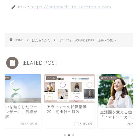
https://nigemichi-to-serotonin.com
BLOG：
HOME
はたらきかた
アラフォーの転職活動19 仕事への想い
RELATED POST
らきかた
くらし
はたらきかた
きがいを無くしたワー
アラフォーの転職活動
ングマザーに、目標が
20 初出社の服装
生活圏を変える働き
きた訳
「ノマドワーカー」
2022-03-01
2023-03-05
2022-0