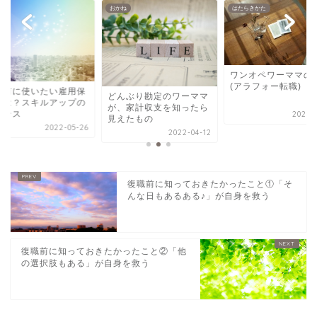
ね
おかね
はたらきかた
ワンオペワーママの
(アラフォー転職)
職前に使いたい雇用保
どんぶり勘定のワーママ
とは？スキルアップの
が、家計収支を知ったら
ャンス
2023-0
見えたもの
2022-05-26
2022-04-12
復職前に知っておきたかったこと①「そ
んな日もあるある♪」が自身を救う
復職前に知っておきたかったこと②「他
の選択肢もある」が自身を救う