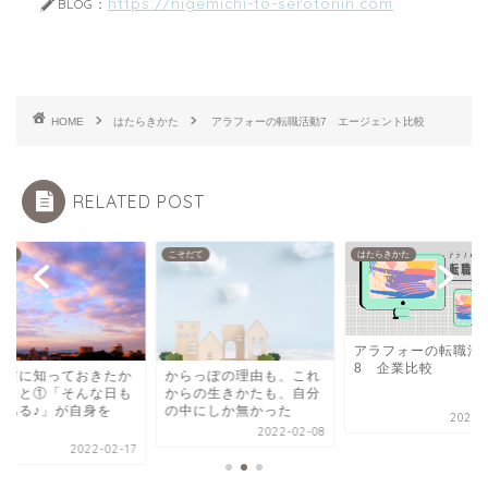
https://nigemichi-to-serotonin.com
BLOG：
HOME
はたらきかた
アラフォーの転職活動7 エージェント比較
RELATED POST
だて
こそだて
はたらきかた
アラフォーの転職活
8 企業比較
職前に知っておきたか
からっぽの理由も、これ
たこと①「そんな日も
からの生きかたも、自分
るある♪」が自身を
の中にしか無かった
2022-1
.
2022-02-08
2022-02-17