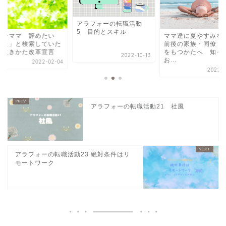
ラフォーの転職活動
 目的とスキル
「ワーママ 辞め
ママ達に夏やすみを！産
疲れた」と検索して
前後の家族・同僚・部下
私の生きかた改革宣
をもつかたへ 知って
2022-10-13
お...
2022-0
2022-08-09
アラフォーの転職活動21 社風
アラフォーの転職活動23 絶対条件はリ
モートワーク