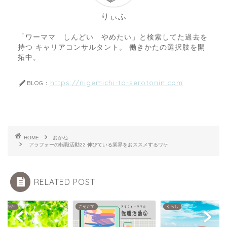
りぃふ
「ワーママ しんどい やめたい」と検索してた過去を
持つ キャリアコンサルタント。 働きかたの選択肢を開
拓中。
https://nigemichi-to-serotonin.com
BLOG：
HOME
おかね
アラフォーの転職活動22 伸びている業界をおススメするワケ
RELATED POST
だて
くらし
はたらきかた