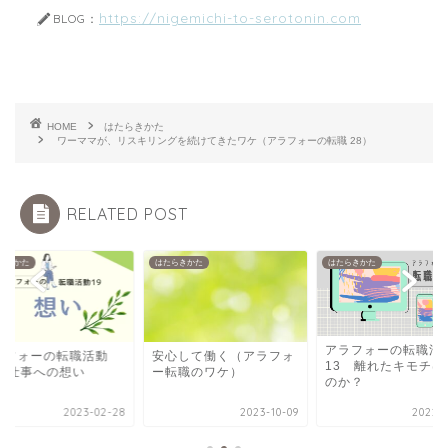
https://nigemichi-to-serotonin.com
BLOG：
HOME
はたらきかた
ワーママが、リスキリングを続けてきたワケ（アラフォーの転職 28）
RELATED POST
らきかた
はたらきかた
はたらきかた
アラフォーの転職活
ラフォーの転職活動
安心して働く（アラフォ
13 離れたキモチは
9 仕事への想い
ー転職のワケ）
のか？
2023-02-28
2023-10-09
2022-1