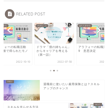
RELATED POST
すきなこと
はたらきかた
はたらきかた
ドラマ「僕の姉ちゃん」
アラフォーの転職活動
アラフォーの転
からキャリアを考える
9 意思決定
4 面接で得ら
（第一話）
2022-07-30
2022-11-06
2
退職前に使いたい雇用保険とは？スキル
アップのチャンス
スキルを光らせる方法