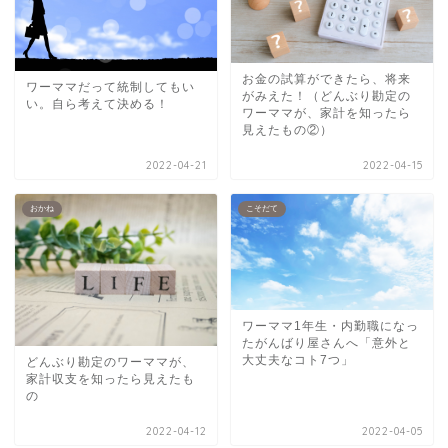
お金の試算ができたら、将来
ワーママだって統制してもい
がみえた！（どんぶり勘定の
い。自ら考えて決める！
ワーママが、家計を知ったら
見えたもの②）
2022-04-21
2022-04-15
おかね
こそだて
ワーママ1年生・内勤職になっ
たがんばり屋さんへ「意外と
大丈夫なコト7つ」
どんぶり勘定のワーママが、
家計収支を知ったら見えたも
の
2022-04-12
2022-04-05