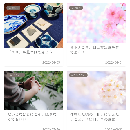
こそだて
こそだて
オトナこそ。自己肯定感を育
てよう！
「スキ」を見つけてみよう
2022-04-03
2022-04-01
はたらきかた
はたらきかた
休職した頃の「私」に伝えた
だいじなひとにこそ、隠さな
いこと。「出口」？の感覚
くてもいい
2022-03-30
2022-03-30