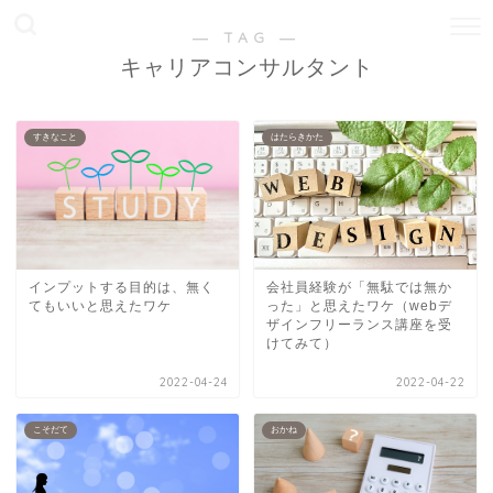
― TAG ―
キャリアコンサルタント
すきなこと
はたらきかた
インプットする目的は、無く
会社員経験が「無駄では無か
てもいいと思えたワケ
った」と思えたワケ（webデ
ザインフリーランス講座を受
けてみて）
2022-04-24
2022-04-22
こそだて
おかね