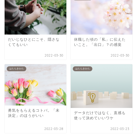
休職した頃の「私」に伝えた
だいじなひとにこそ、隠さな
いこと。「出口」？の感覚
くてもいい
2022-03-30
2022-03-30
はたらきかた
はたらきかた
勇気をもらえるコトバ。「未
データだけではなく、直感も
決定」のほうがいい
使って決めていいワケ
2022-03-28
2022-03-23