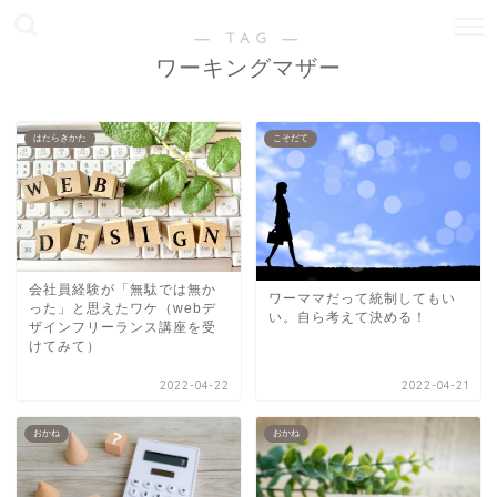
― TAG ―
ワーキングマザー
はたらきかた
こそだて
会社員経験が「無駄では無か
ワーママだって統制してもい
った」と思えたワケ（webデ
い。自ら考えて決める！
ザインフリーランス講座を受
けてみて）
2022-04-22
2022-04-21
おかね
おかね